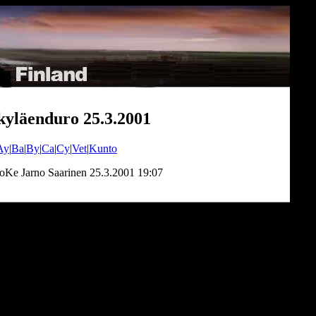
kyläenduro 25.3.2001
Ay
|
Ba
|
By
|
Ca
|
Cy
|
Vet
|
Kunto
Ke Jarno Saarinen 25.3.2001 19:07