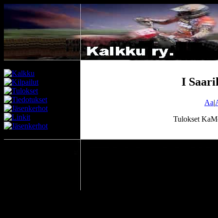
I Saari
Aa
|
Tulokset KaMo