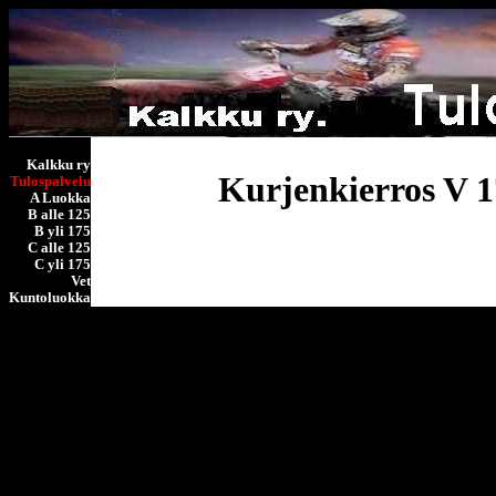
Kalkku ry
Kurjenkierros V 1
Tulospalvelu
A Luokka
B alle 125
B yli 175
C alle 125
C yli 175
Vet
Kuntoluokka