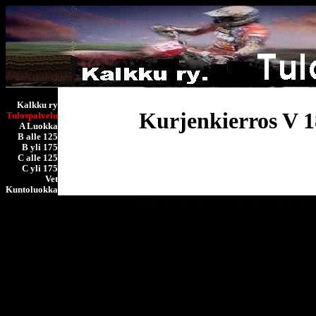
Kalkku ry
Kurjenkierros V 1
Tulospalvelu
A Luokka
B alle 125
B yli 175
C alle 125
C yli 175
Vet
Kuntoluokka