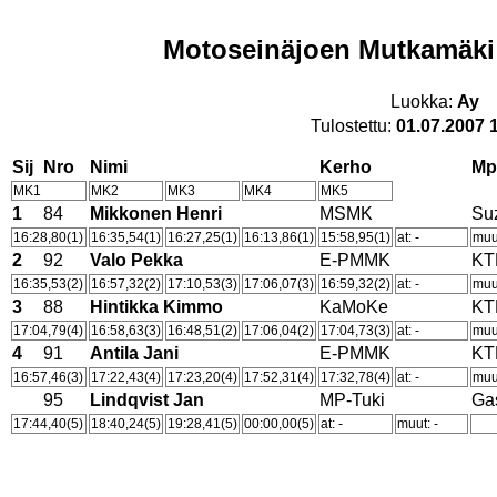
Motoseinäjoen Mutkamäki
Luokka:
Ay
Tulostettu:
01.07.2007 
Sij
Nro
Nimi
Kerho
Mp
MK1
MK2
MK3
MK4
MK5
1
84
Mikkonen Henri
MSMK
Su
16:28,80(1)
16:35,54(1)
16:27,25(1)
16:13,86(1)
15:58,95(1)
at: -
muut
2
92
Valo Pekka
E-PMMK
KT
16:35,53(2)
16:57,32(2)
17:10,53(3)
17:06,07(3)
16:59,32(2)
at: -
muut
3
88
Hintikka Kimmo
KaMoKe
KT
17:04,79(4)
16:58,63(3)
16:48,51(2)
17:06,04(2)
17:04,73(3)
at: -
muut
4
91
Antila Jani
E-PMMK
KT
16:57,46(3)
17:22,43(4)
17:23,20(4)
17:52,31(4)
17:32,78(4)
at: -
muut
95
Lindqvist Jan
MP-Tuki
Ga
17:44,40(5)
18:40,24(5)
19:28,41(5)
00:00,00(5)
at: -
muut: -