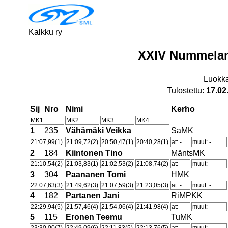
Kalkku ry
XXIV Nummelan
Luokk
Tulostettu:
17.02
Sij
Nro
Nimi
Kerho
MK1
MK2
MK3
MK4
1
235
Vähämäki Veikka
SaMK
21:07,99(1)
21:09,72(2)
20:50,47(1)
20:40,28(1)
at: -
muut: -
2
184
Kiintonen Tino
MäntsMK
21:10,54(2)
21:03,83(1)
21:02,53(2)
21:08,74(2)
at: -
muut: -
3
304
Paananen Tomi
HMK
22:07,63(3)
21:49,62(3)
21:07,59(3)
21:23,05(3)
at: -
muut: -
4
182
Partanen Jani
RiMPKK
22:29,94(5)
21:57,46(4)
21:54,06(4)
21:41,98(4)
at: -
muut: -
5
115
Eronen Teemu
TuMK