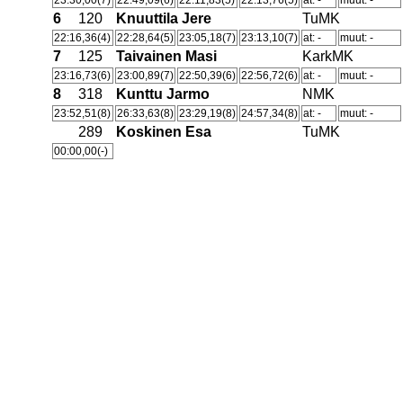
23:30,00(7)
22:49,09(6)
22:11,83(5)
22:13,76(5)
at: -
muut: -
6
120
Knuuttila Jere
TuMK
22:16,36(4)
22:28,64(5)
23:05,18(7)
23:13,10(7)
at: -
muut: -
7
125
Taivainen Masi
KarkMK
23:16,73(6)
23:00,89(7)
22:50,39(6)
22:56,72(6)
at: -
muut: -
8
318
Kunttu Jarmo
NMK
23:52,51(8)
26:33,63(8)
23:29,19(8)
24:57,34(8)
at: -
muut: -
289
Koskinen Esa
TuMK
00:00,00(-)