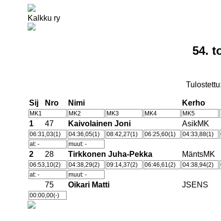
Kalkku ry
54. 
Tulostettu
Sij
Nro
Nimi
Kerho
MK1
MK2
MK3
MK4
MK5
1
47
Kaivolainen Joni
AsikMK
06:31,03(1)
04:36,05(1)
08:42,27(1)
06:25,60(1)
04:33,88(1)
at: -
muut: -
2
28
Tirkkonen Juha-Pekka
MäntsMK
06:53,10(2)
04:38,29(2)
09:14,37(2)
06:46,61(2)
04:38,94(2)
at: -
muut: -
75
Oikari Matti
JSENS
00:00,00(-)