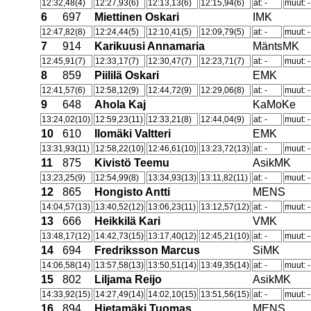
12:32,48(4)
12:27,93(6)
12:13,13(6)
12:15,94(6)
at: -
muut: -
6
697
Miettinen Oskari
IMK
12:47,82(8)
12:24,44(5)
12:10,41(5)
12:09,79(5)
at: -
muut: -
7
914
Karikuusi Annamaria
MäntsMK
12:45,91(7)
12:33,17(7)
12:30,47(7)
12:23,71(7)
at: -
muut: -
8
859
Piililä Oskari
EMK
12:41,57(6)
12:58,12(9)
12:44,72(9)
12:29,06(8)
at: -
muut: -
9
648
Ahola Kaj
KaMoKe
13:24,02(10)
12:59,23(11)
12:33,21(8)
12:44,04(9)
at: -
muut: -
10
610
Ilomäki Valtteri
EMK
13:31,93(11)
12:58,22(10)
12:46,61(10)
13:23,72(13)
at: -
muut: -
11
875
Kivistö Teemu
AsikMK
13:23,25(9)
12:54,99(8)
13:34,93(13)
13:11,82(11)
at: -
muut: -
12
865
Hongisto Antti
MENS
14:04,57(13)
13:40,52(12)
13:06,23(11)
13:12,57(12)
at: -
muut: -
13
666
Heikkilä Kari
VMK
13:48,17(12)
14:42,73(15)
13:17,40(12)
12:45,21(10)
at: -
muut: -
14
694
Fredriksson Marcus
SiMK
14:06,58(14)
13:57,58(13)
13:50,51(14)
13:49,35(14)
at: -
muut: -
15
802
Liljama Reijo
AsikMK
14:33,92(15)
14:27,49(14)
14:02,10(15)
13:51,56(15)
at: -
muut: -
16
894
Hietamäki Tuomas
MENS