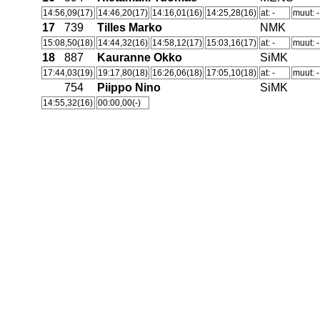
14:56,09(17)
14:46,20(17)
14:16,01(16)
14:25,28(16)
at: -
muut: -
17
739
Tilles Marko
NMK
15:08,50(18)
14:44,32(16)
14:58,12(17)
15:03,16(17)
at: -
muut: -
18
887
Kauranne Okko
SiMK
17:44,03(19)
19:17,80(18)
16:26,06(18)
17:05,10(18)
at: -
muut: -
754
Piippo Nino
SiMK
14:55,32(16)
00:00,00(-)