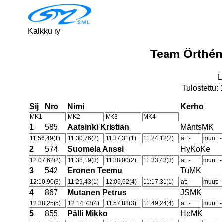
Kalkku ry
Team Örthén
L
Tulostettu:
Sij
Nro
Nimi
Kerho
MK1
MK2
MK3
MK4
1
585
Aatsinki Kristian
MäntsMK
11:56,49(1)
11:30,76(2)
11:37,31(1)
11:24,12(2)
at: -
muut: -
2
574
Suomela Anssi
HyKoKe
12:07,62(2)
11:38,19(3)
11:38,00(2)
11:33,43(3)
at: -
muut: -
3
542
Eronen Teemu
TuMK
12:10,90(3)
11:29,43(1)
12:05,62(4)
11:17,31(1)
at: -
muut: -
4
867
Mutanen Petrus
JSMK
12:38,25(5)
12:14,73(4)
11:57,88(3)
11:49,24(4)
at: -
muut: -
5
855
Pälli Mikko
HeMK