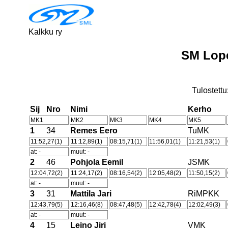
Kalkku ry
SM Lop
Tulostettu
Sij
Nro
Nimi
Kerho
MK1
MK2
MK3
MK4
MK5
1
34
Remes Eero
TuMK
11:52,27(1)
11:12,89(1)
08:15,71(1)
11:56,01(1)
11:21,53(1)
at: -
muut: -
2
46
Pohjola Eemil
JSMK
12:04,72(2)
11:24,17(2)
08:16,54(2)
12:05,48(2)
11:50,15(2)
at: -
muut: -
3
31
Mattila Jari
RiMPKK
12:43,79(5)
12:16,46(8)
08:47,48(5)
12:42,78(4)
12:02,49(3)
at: -
muut: -
4
15
Leino Jiri
VMK