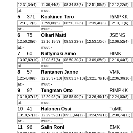
12:31,34(4)
11:39,44(3)
08:34,83(3)
12:51,55(5)
12:12,22(5)
at: -
muut: -
5
371
Koskinen Tero
RiMPKK
12:31,12(3)
11:59,08(5)
08:50,12(6)
12:39,40(3)
12:13,11(6)
at: -
muut: -
6
75
Oikari Matti
JSENS
12:50,28(6)
12:16,19(7)
08:53,23(8)
12:53,10(6)
12:06,52(4)
at: -
muut: -
7
60
Niittymäki Simo
HlMK
13:07,82(10)
12:08,57(6)
08:50,30(7)
13:09,05(9)
12:16,44(7)
at: -
muut: -
8
57
Rantanen Janne
VMK
12:54,49(8)
12:25,37(10)
09:03,17(10)
13:21,78(10)
12:36,30(10)
at: -
muut: -
9
97
Tengman Otto
RiMPKK
13:19,07(12)
12:20,98(9)
08:58,90(9)
13:26,49(12)
12:24,03(8)
at: -
muut: -
10
41
Halonen Ossi
TuMK
13:19,57(13)
12:29,59(11)
09:11,66(12)
13:24,59(11)
12:38,74(11)
at: -
muut: -
11
96
Salin Roni
EMK