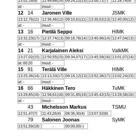
13:02,16(9)
12:49,68(14)
09:24,22(15)
13:00,71(7)
12:28,74(9)
at: -
muut: -
12
14
Jaronen Ville
JSMK
13:12,76(11)
12:36,46(12)
09:10,61(11)
13:30,02(13)
12:40,00(12)
at: -
muut: -
13
16
Pietilä Seppo
HlMK
13:32,23(17)
12:37,74(13)
09:16,76(14)
13:40,96(14)
12:47,04(13)
at: -
muut: -
14
21
Karjalainen Aleksi
ValkMK
13:27,02(15)
12:50,55(15)
09:34,07(17)
13:45,59(16)
13:01,07(14)
at: 00:20
muut: -
15
91
Terälä Ville
HlMK
13:25,36(14)
13:13,33(17)
09:16,12(13)
13:52,36(17)
13:02,24(15)
at: -
muut: -
16
66
Häkkinen Tero
TuMK
13:29,85(16)
12:58,61(16)
09:31,85(16)
13:45,42(15)
13:28,58(16)
at: -
muut: -
43
Michelsson Markus
TSMU
12:51,47(7)
11:43,26(4)
08:36,30(4)
13:07,52(8)
79
Salonen Joonas
SyMK
13:51,59(18)
-
00:00,00(-)