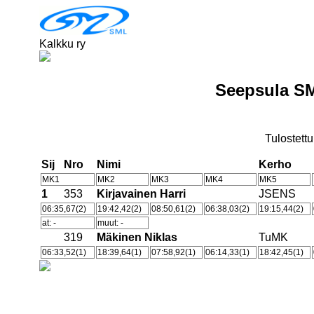
Kalkku ry
Seepsula S
Tulostettu
Sij
Nro
Nimi
Kerho
MK1
MK2
MK3
MK4
MK5
1
353
Kirjavainen Harri
JSENS
06:35,67(2)
19:42,42(2)
08:50,61(2)
06:38,03(2)
19:15,44(2)
at: -
muut: -
319
Mäkinen Niklas
TuMK
06:33,52(1)
18:39,64(1)
07:58,92(1)
06:14,33(1)
18:42,45(1)