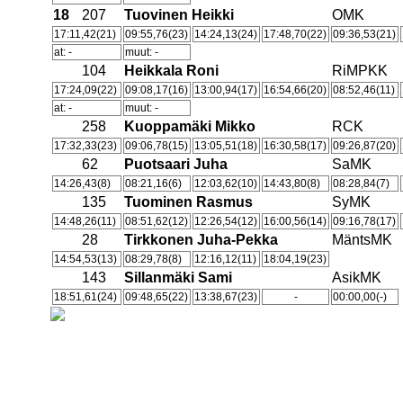
18
207
Tuovinen Heikki
OMK
17:11,42(21)
09:55,76(23)
14:24,13(24)
17:48,70(22)
09:36,53(21)
at: -
muut: -
104
Heikkala Roni
RiMPKK
17:24,09(22)
09:08,17(16)
13:00,94(17)
16:54,66(20)
08:52,46(11)
at: -
muut: -
258
Kuoppamäki Mikko
RCK
17:32,33(23)
09:06,78(15)
13:05,51(18)
16:30,58(17)
09:26,87(20)
62
Puotsaari Juha
SaMK
14:26,43(8)
08:21,16(6)
12:03,62(10)
14:43,80(8)
08:28,84(7)
135
Tuominen Rasmus
SyMK
14:48,26(11)
08:51,62(12)
12:26,54(12)
16:00,56(14)
09:16,78(17)
28
Tirkkonen Juha-Pekka
MäntsMK
14:54,53(13)
08:29,78(8)
12:16,12(11)
18:04,19(23)
143
Sillanmäki Sami
AsikMK
18:51,61(24)
09:48,65(22)
13:38,67(23)
-
00:00,00(-)