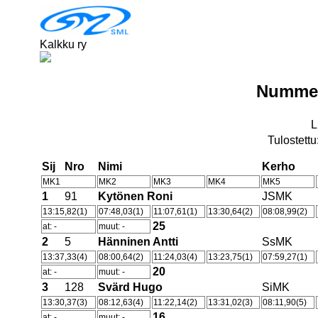
Kalkku ry
Nummel
L
Tulostettu
Sij
Nro
Nimi
Kerho
MK1
MK2
MK3
MK4
MK5
1
91
Kytönen Roni
JSMK
13:15,82(1)
07:48,03(1)
11:07,61(1)
13:30,64(2)
08:08,99(2)
25
at: -
muut: -
2
5
Hänninen Antti
SsMK
13:37,33(4)
08:00,64(2)
11:24,03(4)
13:23,75(1)
07:59,27(1)
20
at: -
muut: -
3
128
Svärd Hugo
SiMK
13:30,37(3)
08:12,63(4)
11:22,14(2)
13:31,02(3)
08:11,90(5)
16
at: -
muut: -