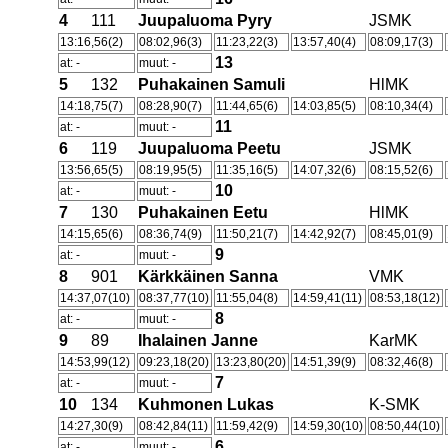
4
111
Juupaluoma Pyry
JSMK
13:16,56(2)
08:02,96(3)
11:23,22(3)
13:57,40(4)
08:09,17(3)
13
at: -
muut: -
5
132
Puhakainen Samuli
HlMK
14:18,75(7)
08:28,90(7)
11:44,65(6)
14:03,85(5)
08:10,34(4)
11
at: -
muut: -
6
119
Juupaluoma Peetu
JSMK
13:56,65(5)
08:19,95(5)
11:35,16(5)
14:07,32(6)
08:15,52(6)
10
at: -
muut: -
7
130
Puhakainen Eetu
HlMK
14:15,65(6)
08:36,74(9)
11:50,21(7)
14:42,92(7)
08:45,01(9)
9
at: -
muut: -
8
901
Kärkkäinen Sanna
VMK
14:37,07(10)
08:37,77(10)
11:55,04(8)
14:59,41(11)
08:53,18(12)
8
at: -
muut: -
9
89
Ihalainen Janne
KarMK
14:53,99(12)
09:23,18(20)
13:23,80(20)
14:51,39(9)
08:32,46(8)
7
at: -
muut: -
10
134
Kuhmonen Lukas
K-SMK
14:27,30(9)
08:42,84(11)
11:59,42(9)
14:59,30(10)
08:50,44(10)
6
at: -
muut: -