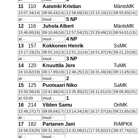
11
110
Aatsinki Kristian
MäntsMK
15:07,34(14)
09:00,43(14)
12:58,68(16)
15:15,10(12)
08:55,93(14)
5
NP
at: -
muut: -
12
116
Juhola Albert
MäntsMK
15:46,60(16)
09:10,66(18)
12:57,54(15)
15:29,49(13)
08:54,01(13)
4
NP
at: -
muut: -
13
157
Kokkonen Henrik
SsMK
15:17,33(15)
08:55,10(13)
12:51,11(14)
16:51,97(19)
09:21,22(18)
3
NP
at: -
muut: -
14
120
Knuuttila Jere
TuMK
16:10,82(19)
09:17,95(19)
12:48,25(13)
16:31,49(18)
09:13,45(16)
2
at: -
muut: -
15
125
Puotsaari Niko
SaMK
15:50,58(18)
10:41,88(24)
13:35,95(22)
16:11,61(15)
09:06,90(15)
1
at: 03:00
muut: -
16
214
Vilden Samu
OriMK
15:49,27(17)
09:09,64(17)
13:14,34(19)
16:27,57(16)
09:22,65(19)
at: -
muut: -
17
182
Partanen Jani
RiMPKK
16:56,53(20)
09:31,30(21)
13:32,08(21)
17:25,82(21)
09:37,74(22)
at: -
muut: -