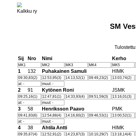
Kalkku ry
SM Vesi
Tulostettu
Sij
Nro
Nimi
Kerho
MK1
MK2
MK3
MK4
MK5
1
132
Puhakainen Samuli
HlMK
09:30,83(2)
12:53,95(3)
14:13,52(1)
09:49,23(2)
13:03,74(2)
at: -
muut: -
2
91
Kytönen Roni
JSMK
09:25,16(1)
12:47,81(1)
14:33,93(4)
09:51,59(3)
13:16,01(3)
at: -
muut: -
3
58
Henriksson Paavo
PMK
09:41,83(6)
12:54,88(4)
14:16,60(2)
09:46,53(1)
13:00,52(1)
at: -
muut: -
4
38
Ahtila Antti
HlMK
09:35,67(4)
12:52,91(2)
14:23,87(3)
10:10,29(7)
13:18,14(4)