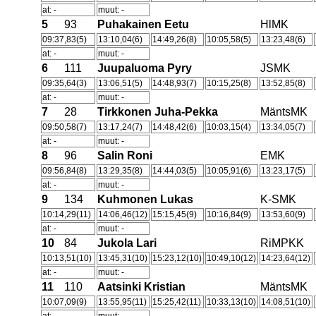
at: -
muut: -
5
93
Puhakainen Eetu
HlMK
09:37,83(5)
13:10,04(6)
14:49,26(8)
10:05,58(5)
13:23,48(6)
at: -
muut: -
6
111
Juupaluoma Pyry
JSMK
09:35,64(3)
13:06,51(5)
14:48,93(7)
10:15,25(8)
13:52,85(8)
at: -
muut: -
7
28
Tirkkonen Juha-Pekka
MäntsMK
09:50,58(7)
13:17,24(7)
14:48,42(6)
10:03,15(4)
13:34,05(7)
at: -
muut: -
8
96
Salin Roni
EMK
09:56,84(8)
13:29,35(8)
14:44,03(5)
10:05,91(6)
13:23,17(5)
at: -
muut: -
9
134
Kuhmonen Lukas
K-SMK
10:14,29(11)
14:06,46(12)
15:15,45(9)
10:16,84(9)
13:53,60(9)
at: -
muut: -
10
84
Jukola Lari
RiMPKK
10:13,51(10)
13:45,31(10)
15:23,12(10)
10:49,10(12)
14:23,64(12)
at: -
muut: -
11
110
Aatsinki Kristian
MäntsMK
10:07,09(9)
13:55,95(11)
15:25,42(11)
10:33,13(10)
14:08,51(10)