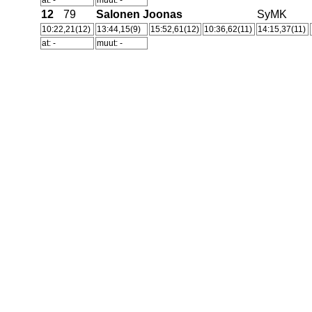
at: -
muut: -
12
79
Salonen Joonas
SyMK
10:22,21(12)
13:44,15(9)
15:52,61(12)
10:36,62(11)
14:15,37(11)
at: -
muut: -