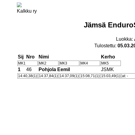
Kalkku ry
Jämsä EnduroS
Luokka:
Tulostettu:
05.03.2
Sij
Nro
Nimi
Kerho
MK1
MK2
MK3
MK4
MK5
1
46
Pohjola Eemil
JSMK
14:40,38(1)
14:37,84(1)
14:37,09(1)
15:08,71(1)
15:03,49(1)
at: -