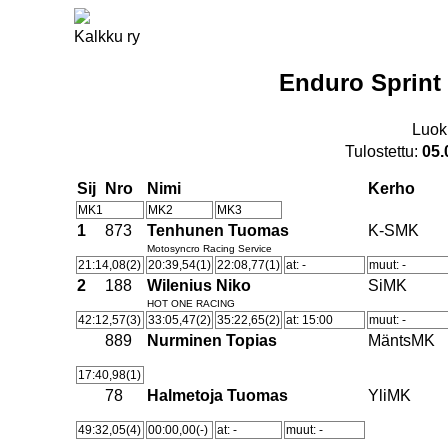
Kalkku ry
Enduro Sprint
Luok
Tulostettu:
05.
Sij
Nro
Nimi
Kerho
MK1
MK2
MK3
1
873
Tenhunen Tuomas
K-SMK
Motosyncro Racing Service
21:14,08(2)
20:39,54(1)
22:08,77(1)
at: -
muut: -
2
188
Wilenius Niko
SiMK
HOT ONE RACING
42:12,57(3)
33:05,47(2)
35:22,65(2)
at: 15:00
muut: -
889
Nurminen Topias
MäntsMK
17:40,98(1)
78
Halmetoja Tuomas
YliMK
49:32,05(4)
00:00,00(-)
at: -
muut: -