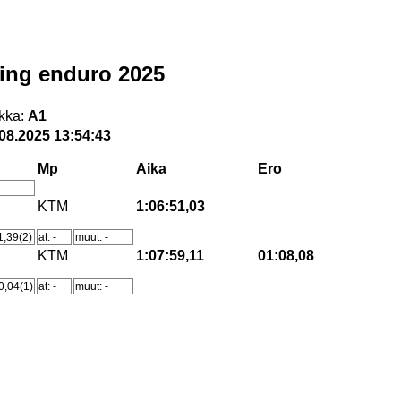
ing enduro 2025
kka:
A1
08.2025 13:54:43
Mp
Aika
Ero
KTM
1:06:51,03
1,39(2)
at: -
muut: -
KTM
1:07:59,11
01:08,08
0,04(1)
at: -
muut: -