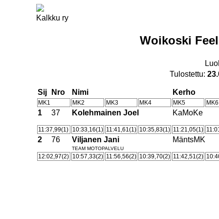
Kalkku ry
Woikoski Feel
Luo
Tulostettu:
23.
Sij
Nro
Nimi
Kerho
MK1
MK2
MK3
MK4
MK5
MK6
1
37
Kolehmainen Joel
KaMoKe
11:37,99(1)
10:33,16(1)
11:41,61(1)
10:35,83(1)
11:21,05(1)
11:0
2
76
Viljanen Jani
MäntsMK
TEAM MOTOPALVELU
12:02,97(2)
10:57,33(2)
11:56,56(2)
10:39,70(2)
11:42,51(2)
10:4