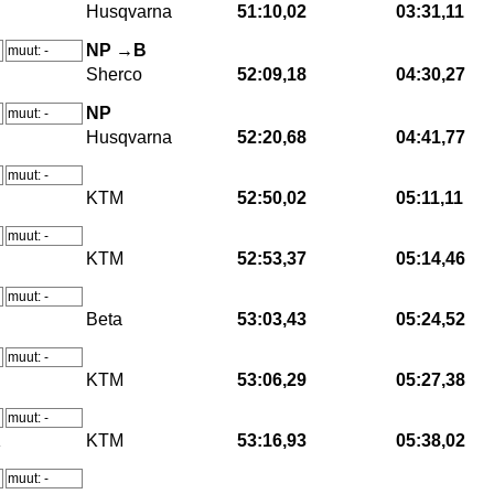
Husqvarna
51:10,02
03:31,11
NP →B
muut: -
Sherco
52:09,18
04:30,27
NP
muut: -
Husqvarna
52:20,68
04:41,77
muut: -
KTM
52:50,02
05:11,11
muut: -
KTM
52:53,37
05:14,46
muut: -
Beta
53:03,43
05:24,52
muut: -
KTM
53:06,29
05:27,38
muut: -
K
KTM
53:16,93
05:38,02
muut: -