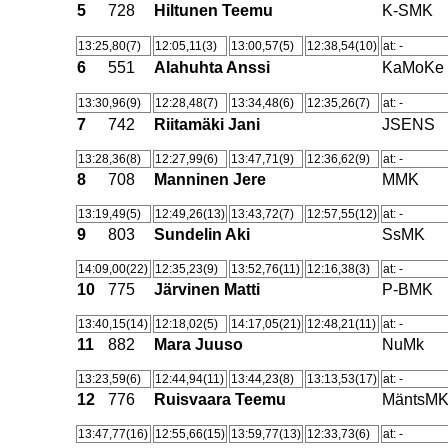
5
728
Hiltunen Teemu
K-SMK
13:25,80(7)
12:05,11(3)
13:00,57(5)
12:38,54(10)
at: -
6
551
Alahuhta Anssi
KaMoKe
13:30,96(9)
12:28,48(7)
13:34,48(6)
12:35,26(7)
at: -
7
742
Riitamäki Jani
JSENS
13:28,36(8)
12:27,99(6)
13:47,71(9)
12:36,62(9)
at: -
8
708
Manninen Jere
MMK
13:19,49(5)
12:49,26(13)
13:43,72(7)
12:57,55(12)
at: -
9
803
Sundelin Aki
SsMK
14:09,00(22)
12:35,23(9)
13:52,76(11)
12:16,38(3)
at: -
10
775
Järvinen Matti
P-BMK
13:40,15(14)
12:18,02(5)
14:17,05(21)
12:48,21(11)
at: -
11
882
Mara Juuso
NuMk
13:23,59(6)
12:44,94(11)
13:44,23(8)
13:13,53(17)
at: -
12
776
Ruisvaara Teemu
MäntsM
13:47,77(16)
12:55,66(15)
13:59,77(13)
12:33,73(6)
at: -