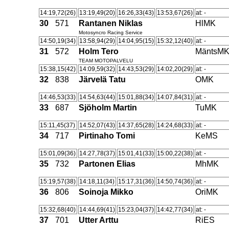
14:19,72(26)
13:19,49(20)
16:26,33(43)
13:53,67(26)
at: -
30
571
Rantanen Niklas
HlMK
Motosyncro Racing Service
14:50,19(34)
13:58,94(29)
14:04,95(15)
15:32,12(40)
at: -
31
572
Holm Tero
MäntsM
TEAM MOTOPALVELU
15:38,15(42)
14:09,59(32)
14:43,53(29)
14:02,20(29)
at: -
32
838
Järvelä Tatu
OMK
14:46,53(33)
14:54,63(44)
15:01,88(34)
14:07,84(31)
at: -
33
687
Sjöholm Martin
TuMK
15:11,45(37)
14:52,07(43)
14:37,65(28)
14:24,68(33)
at: -
34
717
Pirtinaho Tomi
KeMS
15:01,09(36)
14:27,78(37)
15:01,41(33)
15:00,22(38)
at: -
35
732
Partonen Elias
MhMK
15:19,57(38)
14:18,11(34)
15:17,31(36)
14:50,74(36)
at: -
36
806
Soinoja Mikko
OriMK
15:32,68(40)
14:44,69(41)
15:23,04(37)
14:42,77(34)
at: -
37
701
Utter Arttu
RiES