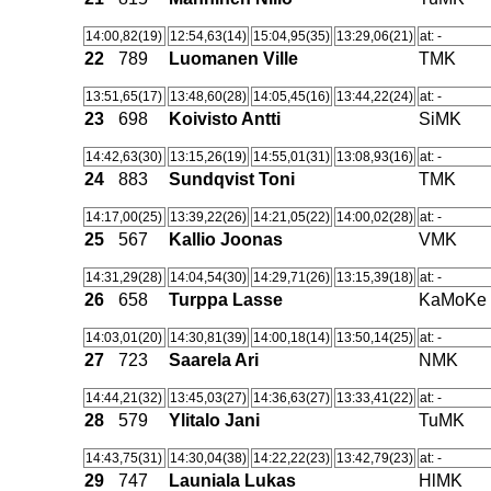
14:00,82(19)
12:54,63(14)
15:04,95(35)
13:29,06(21)
at: -
22
789
Luomanen Ville
TMK
13:51,65(17)
13:48,60(28)
14:05,45(16)
13:44,22(24)
at: -
23
698
Koivisto Antti
SiMK
14:42,63(30)
13:15,26(19)
14:55,01(31)
13:08,93(16)
at: -
24
883
Sundqvist Toni
TMK
14:17,00(25)
13:39,22(26)
14:21,05(22)
14:00,02(28)
at: -
25
567
Kallio Joonas
VMK
14:31,29(28)
14:04,54(30)
14:29,71(26)
13:15,39(18)
at: -
26
658
Turppa Lasse
KaMoKe
14:03,01(20)
14:30,81(39)
14:00,18(14)
13:50,14(25)
at: -
27
723
Saarela Ari
NMK
14:44,21(32)
13:45,03(27)
14:36,63(27)
13:33,41(22)
at: -
28
579
Ylitalo Jani
TuMK
14:43,75(31)
14:30,04(38)
14:22,22(23)
13:42,79(23)
at: -
29
747
Launiala Lukas
HlMK