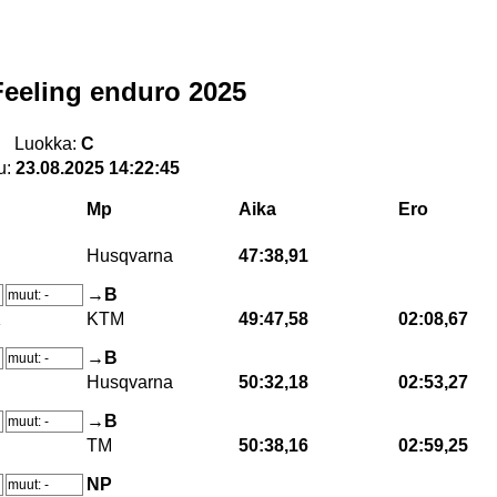
eeling enduro 2025
Luokka:
C
u:
23.08.2025 14:22:45
Mp
Aika
Ero
Husqvarna
47:38,91
→B
muut: -
K
KTM
49:47,58
02:08,67
→B
muut: -
Husqvarna
50:32,18
02:53,27
→B
muut: -
TM
50:38,16
02:59,25
NP
muut: -