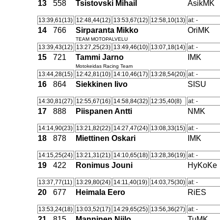
13
558
Tsistovski Mihail
AsikMK
13:39,61(13)
12:48,44(12)
13:53,67(12)
12:58,10(13)
at: -
14
766
Sirparanta Mikko
OriMK
TEAM MOTOPALVELU
13:39,43(12)
13:27,25(23)
13:49,46(10)
13:07,18(14)
at: -
15
721
Tammi Jarno
IMK
Motokeidas Racing Team
13:44,28(15)
12:42,81(10)
14:10,46(17)
13:28,54(20)
at: -
16
864
Siekkinen Iivo
SISU
14:30,81(27)
12:55,67(16)
14:58,84(32)
12:35,40(8)
at: -
17
888
Piispanen Antti
NMK
14:14,90(23)
13:21,82(22)
14:27,47(24)
13:08,33(15)
at: -
18
878
Miettinen Oskari
IMK
14:15,25(24)
13:21,31(21)
14:10,65(18)
13:28,36(19)
at: -
19
422
Ronimus Jouni
HyKoKe
13:37,77(11)
13:29,80(24)
14:11,40(19)
14:03,75(30)
at: -
20
677
Heimala Eero
RiES
13:53,24(18)
13:03,52(17)
14:29,65(25)
13:56,36(27)
at: -
21
815
Manninen Niilo
TuMK