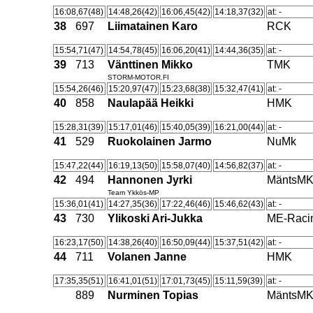
16:08,67(48)
14:48,26(42)
16:06,45(42)
14:18,37(32)
at: -
38
697
Liimatainen Karo
RCK
15:54,71(47)
14:54,78(45)
16:06,20(41)
14:44,36(35)
at: -
39
713
Vänttinen Mikko
TMK
STORM-MOTOR.FI
15:54,26(46)
15:20,97(47)
15:23,68(38)
15:32,47(41)
at: -
40
858
Naulapää Heikki
HMK
15:28,31(39)
15:17,01(46)
15:40,05(39)
16:21,00(44)
at: -
41
529
Ruokolainen Jarmo
NuMk
15:47,22(44)
16:19,13(50)
15:58,07(40)
14:56,82(37)
at: -
42
494
Hannonen Jyrki
MäntsM
Team Ykkös-MP
15:36,01(41)
14:27,35(36)
17:22,46(46)
15:46,62(43)
at: -
43
730
Ylikoski Ari-Jukka
ME-Raci
16:23,17(50)
14:38,26(40)
16:50,09(44)
15:37,51(42)
at: -
44
711
Volanen Janne
HMK
17:35,35(51)
16:41,01(51)
17:01,73(45)
15:11,59(39)
at: -
889
Nurminen Topias
MäntsM