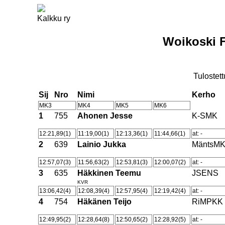
Kalkku ry
Woikoski F
Tulostett
Sij
Nro
Nimi
Kerho
MK3
MK4
MK5
MK6
1
755
Ahonen Jesse
K-SMK
12:21,89(1)
11:19,00(1)
12:13,36(1)
11:44,66(1)
at: -
2
639
Lainio Jukka
MäntsM
12:57,07(3)
11:56,63(2)
12:53,81(3)
12:00,07(2)
at: -
3
635
Häkkinen Teemu
JSENS
KVR
13:06,42(4)
12:08,39(4)
12:57,95(4)
12:19,42(4)
at: -
4
754
Häkänen Teijo
RiMPKK
12:49,95(2)
12:28,64(8)
12:50,65(2)
12:28,92(5)
at: -