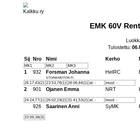
Kalkku ry
EMK 60V Rent
Luokk
Tulostettu:
06.
Sij
Nro
Nimi
Kerho
MK1
MK2
MK3
1
932
Forsman Johanna
HelRC
STORM-MOTOR.FI
26:17,43(2)
23:53,78(1)
26:06,84(1)
at: -
muut: -
2
901
Ojanen Emma
NRT
24:24,77(1)
26:02,19(2)
31:41,53(2)
at: -
muut: -
926
Saarinen Anni
SyMK
33:09,38(3)