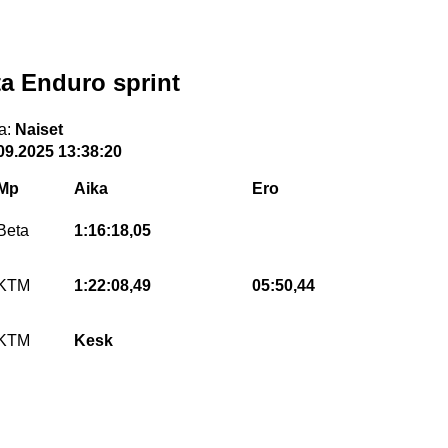
a Enduro sprint
a:
Naiset
09.2025 13:38:20
Mp
Aika
Ero
Beta
1:16:18,05
KTM
1:22:08,49
05:50,44
KTM
Kesk