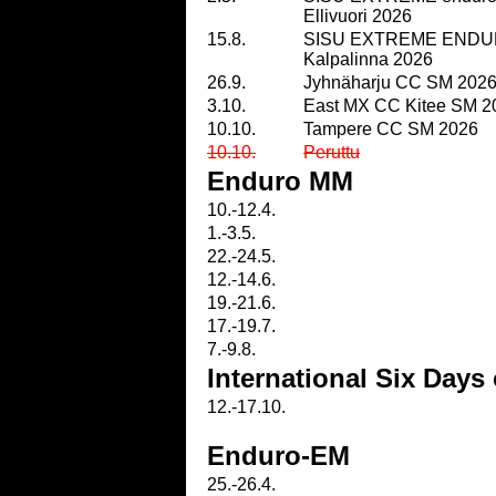
Ellivuori 2026
15.8.
SISU EXTREME END
Kalpalinna 2026
26.9.
Jyhnäharju CC SM 202
3.10.
East MX CC Kitee SM 2
10.10.
Tampere CC SM 2026
10.10.
Peruttu
Enduro MM
10.-12.4.
1.-3.5.
22.-24.5.
12.-14.6.
19.-21.6.
17.-19.7.
7.-9.8.
International Six Days
12.-17.10.
Enduro-EM
25.-26.4.