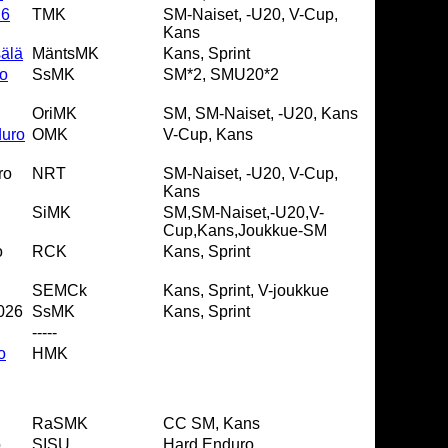
26
TMK
SM-Naiset, -U20, V-Cup,
Kans
sälä
MäntsMK
Kans, Sprint
o
SsMK
SM*2, SMU20*2
OriMK
SM, SM-Naiset, -U20, Kans
duro
OMK
V-Cup, Kans
ro
NRT
SM-Naiset, -U20, V-Cup,
Kans
SiMK
SM,SM-Naiset,-U20,V-
Cup,Kans,Joukkue-SM
o
RCK
Kans, Sprint
SEMCk
Kans, Sprint, V-joukkue
2026
SsMK
Kans, Sprint
-----
o
HMK
RaSMK
CC SM, Kans
o
SISU
Hard Enduro