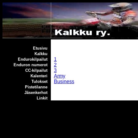
Etusivu
Kalkku
1
Endurokilpailut
2
Enduron numerot
3
CC-kilpailut
Army
Kalenteri
Business
Tulokset
Pistetilanne
Jäsenkerhot
Linkit