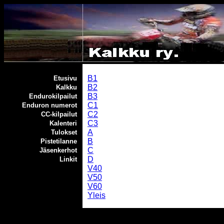
B1
Etusivu
B2
Kalkku
B3
Endurokilpailut
C1
Enduron numerot
C2
CC-kilpailut
C3
Kalenteri
A
Tulokset
B
Pistetilanne
C
Jäsenkerhot
D
Linkit
V40
V50
V60
Yleis